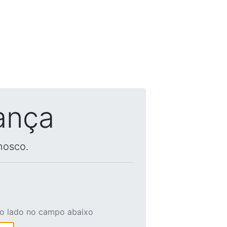
ança
nosco.
ao lado no campo abaixo