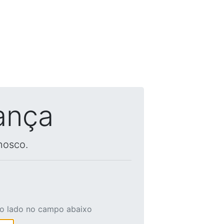
ança
nosco.
ao lado no campo abaixo