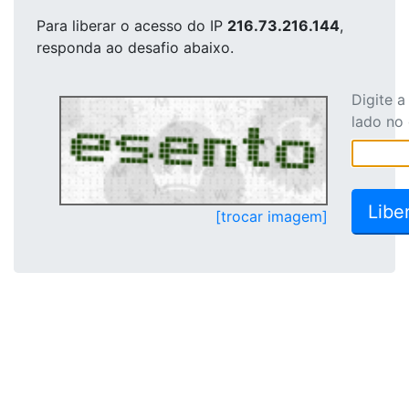
Para liberar o acesso
do IP
216.73.216.144
,
responda ao desafio abaixo.
Digite 
lado no
[trocar imagem]