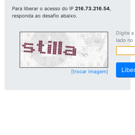
Para liberar o acesso
do IP
216.73.216.54
,
responda ao desafio abaixo.
Digite 
lado no
[trocar imagem]