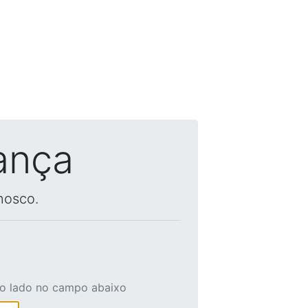
ança
nosco.
ao lado no campo abaixo