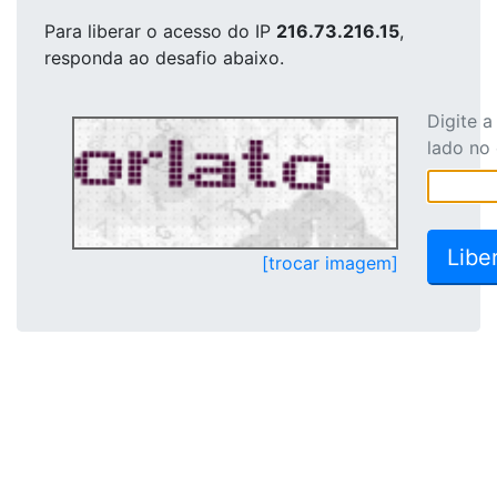
Para liberar o acesso
do IP
216.73.216.15
,
responda ao desafio abaixo.
Digite 
lado no
[trocar imagem]