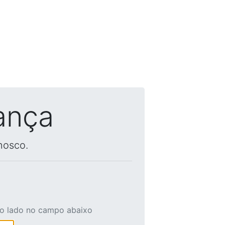
ança
nosco.
ao lado no campo abaixo