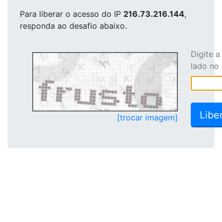
Para liberar o acesso
do IP
216.73.216.144
,
responda ao desafio abaixo.
Digite 
lado no
[trocar imagem]