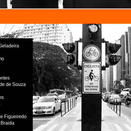
Geladeira
mo
ontes
de de Souza
os
a
e Figueiredo
 Braida