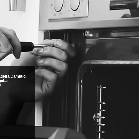
deira Cambuci,
gobar -
s: