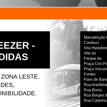
Manutenção 
EEZER -
Cambuci
Vila Hipódro
Alto da
DIDAS
Parque da
Praça Ciro P
Praça Viscon
Fontes
 ZONA LESTE.
Paes de Barr
DES,
Rua Araribói
Rua Bixira
NIBILIDADE.
Rua Borges d
Rua Catarina