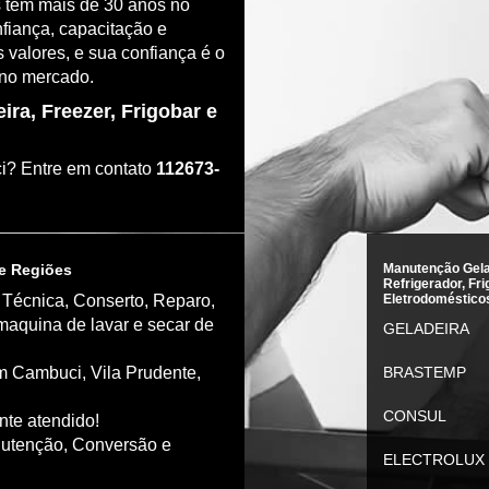
s têm mais de 30 anos no
nfiança, capacitação e
 valores, e sua confiança é o
 no mercado.
ra, Freezer, Frigobar e
? Entre em contato
112673-
e Regiões
Manutenção Gela
Refrigerador, Fri
Técnica, Conserto, Reparo,
Eletrodoméstico
, maquina de lavar e secar de
GELADEIRA
m Cambuci, Vila Prudente,
BRASTEMP
CONSUL
nte atendido!
utenção, Conversão e
ELECTROLUX