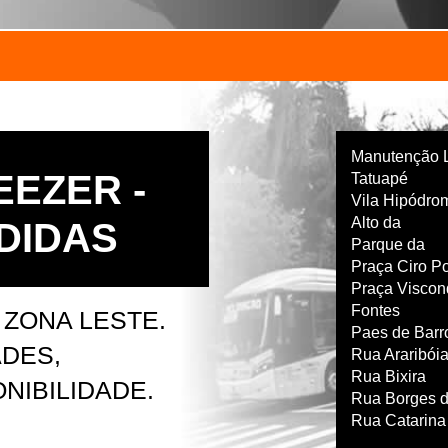
Manutenção 
EEZER -
Tatuapé
Vila Hipódro
Alto da
DIDAS
Parque da
Praça Ciro P
Praça Viscon
Fontes
 ZONA LESTE.
Paes de Barr
DES,
Rua Araribói
Rua Bixira
NIBILIDADE.
Rua Borges d
Rua Catarina