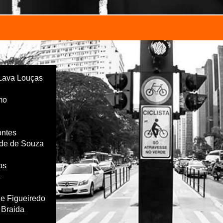
Lava Louças
mo
ontes
de de Souza
os
a
e Figueiredo
 Braida