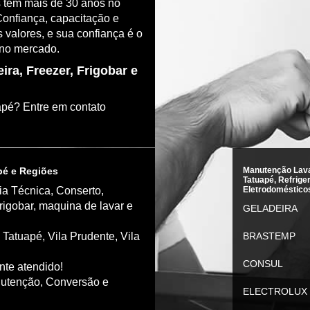
s têm mais de 30 anos no
Confiança, capacitação e
 valores, e sua confiança é o
 no mercado.
ra, Freezer, Frigobar e
pé? Entre em contato
é e Regiões
Manutenção Lav
Tatuapé, Refriger
a Técnica, Conserto,
Eletrodoméstico
frigobar, maquina de lavar e
GELADEIRA
Tatuapé, Vila Prudente, Vila
BRASTEMP
CONSUL
nte atendido!
utenção, Conversão e
ELECTROLUX