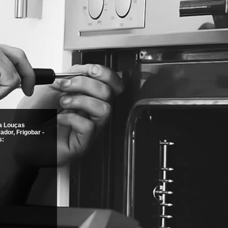
a Louças
ador, Frigobar -
s: