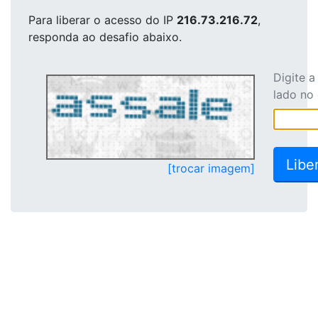
Para liberar o acesso
do IP
216.73.216.72
,
responda ao desafio abaixo.
Digite 
lado no
[trocar imagem]