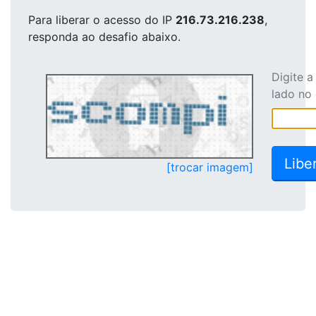
Para liberar o acesso
do IP
216.73.216.238
,
responda ao desafio abaixo.
Digite 
lado no
[trocar imagem]