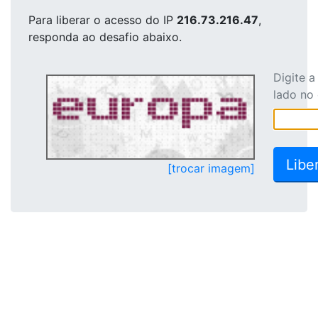
Para liberar o acesso
do IP
216.73.216.47
,
responda ao desafio abaixo.
Digite 
lado no
[trocar imagem]