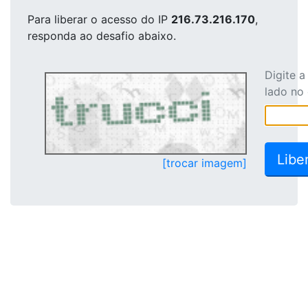
Para liberar o acesso
do IP
216.73.216.170
,
responda ao desafio abaixo.
Digite 
lado no
[trocar imagem]