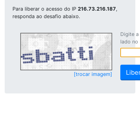
Para liberar o acesso
do IP
216.73.216.187
,
responda ao desafio abaixo.
Digite 
lado no
[trocar imagem]