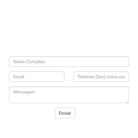
Express e retornaremos o mais
breve possível.
E-mail: serviceexpress.at@gmail.com.br
Telefones: (11) 2673.6878 / (11) 97295-2215
Whatsapp
Ou preencha o formulário ao lado.
Enviar