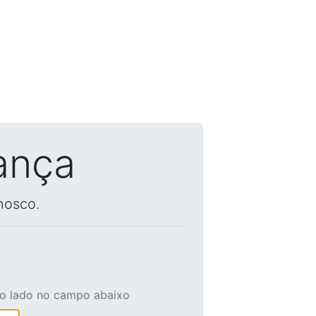
ança
nosco.
ao lado no campo abaixo