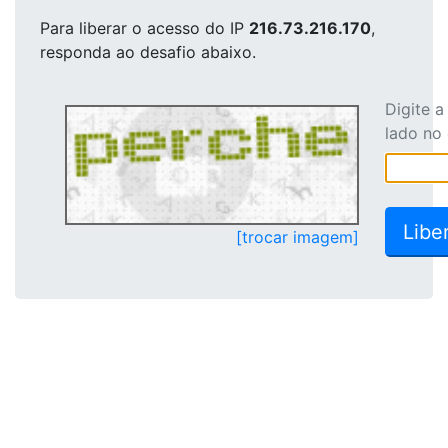
Para liberar o acesso
do IP
216.73.216.170
,
responda ao desafio abaixo.
Digite 
lado no
[trocar imagem]