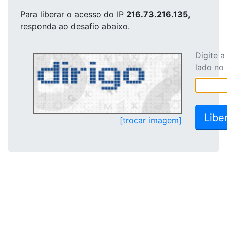
Para liberar o acesso
do IP
216.73.216.135
,
responda ao desafio abaixo.
Digite 
lado no
[trocar imagem]