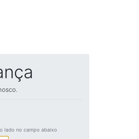
ança
nosco.
ao lado no campo abaixo