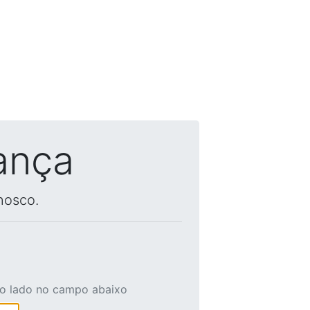
ança
nosco.
ao lado no campo abaixo